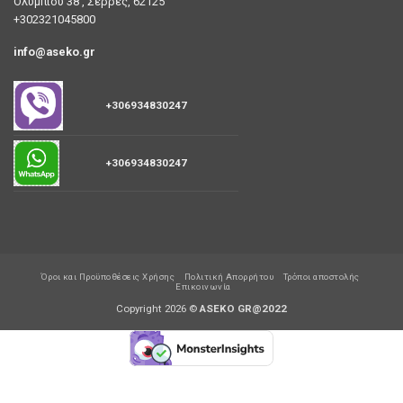
Ολυμπίου 38 , Σέρρες, 62125
+302321045800
info@aseko.gr
+306934830247
+306934830247
Όροι και Προϋποθέσεις Χρήσης
Πολιτική Απορρήτου
Τρόποι αποστολής
Επικοινωνία
Copyright 2026 ©
ASEKO GR@2022