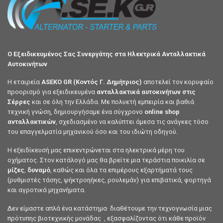
Ο Εξειδικευμένος Σας Συνεργάτης στα Ηλεκτρικά Ανταλλακτικά
Αυτοκινήτων
Η εταιρεία
ASEKO GR (Κοντός Γ. Δημήτριος)
αποτελεί τον κορυφαίο
προορισμό για εξειδικευμένα
ανταλλακτικά αυτοκινήτων στις
Σέρρες
και σε όλη την Ελλάδα. Με πολυετή εμπειρία και βαθιά
τεχνική γνώση, δημιουργήσαμε ένα σύγχρονο
online shop
ανταλλακτικών
, σχεδιασμένο να καλύπτει άμεσα τις ανάγκες τόσο
του επαγγελματία μηχανικού όσο και του ιδιώτη οδηγού.
Η εξειδίκευσή μας επικεντρώνεται στα ηλεκτρικά μέρη του
οχήματος. Στον κατάλογό μας θα βρείτε μια τεράστια ποικιλία σε
μίζες
,
δυναμό
, καθώς και όλα τα επιμέρους εξαρτήματά τους
(ρυθμιστές τάσης, ψήκτροηήκες, ρουλεμάν) για επιβατικά, φορτηγά
και αγροτικά μηχανήματα.
Δεν είμαστε απλά ένα κατάστημα· διαθέτουμε την τεχνογνωσία μιας
πρότυπης βιοτεχνικής μονάδας , εξασφαλίζοντας ότι κάθε προϊόν