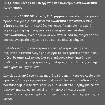
Ο Εξειδικευμένος Σας Συνεργάτης στα Ηλεκτρικά Ανταλλακτικά
Αυτοκινήτων
Η εταιρεία
ASEKO GR (Κοντός Γ. Δημήτριος)
αποτελεί τον κορυφαίο
προορισμό για εξειδικευμένα
ανταλλακτικά αυτοκινήτων στις
Σέρρες
και σε όλη την Ελλάδα. Με πολυετή εμπειρία και βαθιά
τεχνική γνώση, δημιουργήσαμε ένα σύγχρονο
online shop
ανταλλακτικών
, σχεδιασμένο να καλύπτει άμεσα τις ανάγκες τόσο
του επαγγελματία μηχανικού όσο και του ιδιώτη οδηγού.
Η εξειδίκευσή μας επικεντρώνεται στα ηλεκτρικά μέρη του
οχήματος. Στον κατάλογό μας θα βρείτε μια τεράστια ποικιλία σε
μίζες
,
δυναμό
, καθώς και όλα τα επιμέρους εξαρτήματά τους
(ρυθμιστές τάσης, ψήκτροηήκες, ρουλεμάν) για επιβατικά, φορτηγά
και αγροτικά μηχανήματα.
Δεν είμαστε απλά ένα κατάστημα· διαθέτουμε την τεχνογνωσία μιας
πρότυπης βιοτεχνικής μονάδας , εξασφαλίζοντας ότι κάθε προϊόν
που παραλαμβάνετε είναι ελεγμένο και αξιόπιστο. Περιηγηθείτε στη
συλλογή μας και εμπιστευτείτε την ASEKO GR για την άμεση
αποστολή και την εγγυημένη ποιότητα που κρατάει το όχημά σας σε
κίνηση.