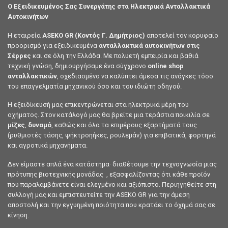
Ο Εξειδικευμένος Σας Συνεργάτης στα Ηλεκτρικά Ανταλλακτικά
Αυτοκινήτων
Η εταιρεία
ASEKO GR (Κοντός Γ. Δημήτριος)
αποτελεί τον κορυφαίο
προορισμό για εξειδικευμένα
ανταλλακτικά αυτοκινήτων στις
Σέρρες
και σε όλη την Ελλάδα. Με πολυετή εμπειρία και βαθιά
τεχνική γνώση, δημιουργήσαμε ένα σύγχρονο
online shop
ανταλλακτικών
, σχεδιασμένο να καλύπτει άμεσα τις ανάγκες τόσο
του επαγγελματία μηχανικού όσο και του ιδιώτη οδηγού.
Η εξειδίκευσή μας επικεντρώνεται στα ηλεκτρικά μέρη του
οχήματος. Στον κατάλογό μας θα βρείτε μια τεράστια ποικιλία σε
μίζες
,
δυναμό
, καθώς και όλα τα επιμέρους εξαρτήματά τους
(ρυθμιστές τάσης, ψήκτροηήκες, ρουλεμάν) για επιβατικά, φορτηγά
και αγροτικά μηχανήματα.
Δεν είμαστε απλά ένα κατάστημα· διαθέτουμε την τεχνογνωσία μιας
πρότυπης βιοτεχνικής μονάδας , εξασφαλίζοντας ότι κάθε προϊόν
που παραλαμβάνετε είναι ελεγμένο και αξιόπιστο. Περιηγηθείτε στη
συλλογή μας και εμπιστευτείτε την ASEKO GR για την άμεση
αποστολή και την εγγυημένη ποιότητα που κρατάει το όχημά σας σε
κίνηση.