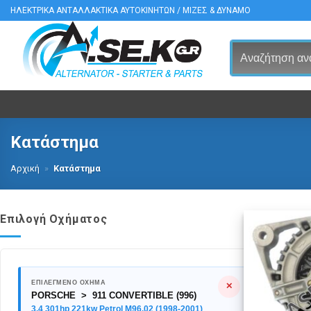
Μετάβαση
ΗΛΕΚΤΡΙΚΑ ΑΝΤΑΛΛΑΚΤΙΚΑ ΑΥΤΟΚΙΝΗΤΩΝ / ΜΙΖΕΣ & ΔΥΝΑΜΟ
στο
περιεχόμενο
Κατάστημα
Αρχική
»
Κατάστημα
Επιλογή Οχήματος
ΕΠΙΛΕΓΜΕΝΟ ΟΧΗΜΑ
✕
PORSCHE > 911 CONVERTIBLE (996)
3.4 301hp 221kw Petrol M96.02 (1998-2001)