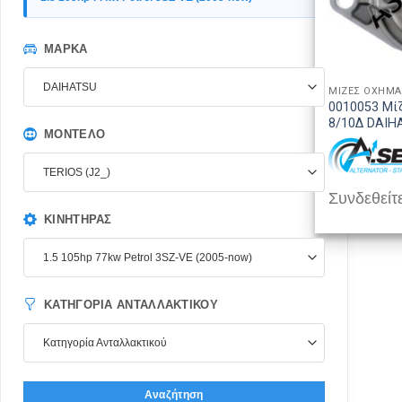
ΜΆΡΚΑ
DAIHATSU
ΜΙΖΕΣ ΟΧΗΜ
0010053 Μί
8/10Δ DAIH
ΜΟΝΤΈΛΟ
TERIOS (J2_)
Συνδεθείτε
ΚΙΝΗΤΉΡΑΣ
1.5 105hp 77kw Petrol 3SZ-VE (2005-now)
ΚΑΤΗΓΟΡΊΑ ΑΝΤΑΛΛΑΚΤΙΚΟΎ
Κατηγορία Ανταλλακτικού
Αναζήτηση