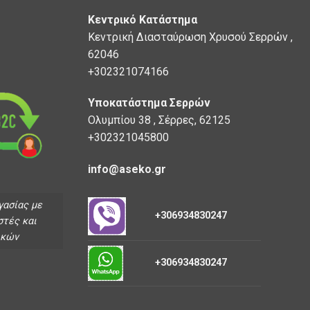
Κεντρικό Κατάστημα
Κεντρική Διασταύρωση Χρυσού Σερρών ,
62046
+302321074166
Υποκατάστημα Σερρών
Ολυμπίου 38 , Σέρρες, 62125
+302321045800
info@aseko.gr
γασίας με
+306934830247
στές και
ικών
+306934830247