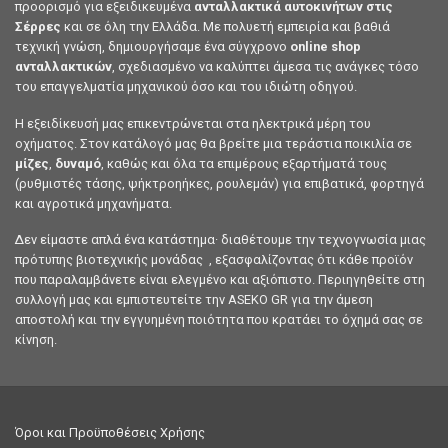
προορισμό για εξειδικευμένα
ανταλλακτικά αυτοκινήτων στις
Σέρρες
και σε όλη την Ελλάδα. Με πολυετή εμπειρία και βαθιά
τεχνική γνώση, δημιουργήσαμε ένα σύγχρονο
online shop
ανταλλακτικών
, σχεδιασμένο να καλύπτει άμεσα τις ανάγκες τόσο
του επαγγελματία μηχανικού όσο και του ιδιώτη οδηγού.
Η εξειδίκευσή μας επικεντρώνεται στα ηλεκτρικά μέρη του
οχήματος. Στον κατάλογό μας θα βρείτε μια τεράστια ποικιλία σε
μίζες
,
δυναμό
, καθώς και όλα τα επιμέρους εξαρτήματά τους
(ρυθμιστές τάσης, ψήκτροηήκες, ρουλεμάν) για επιβατικά, φορτηγά
και αγροτικά μηχανήματα.
Δεν είμαστε απλά ένα κατάστημα· διαθέτουμε την τεχνογνωσία μιας
πρότυπης βιοτεχνικής μονάδας , εξασφαλίζοντας ότι κάθε προϊόν
που παραλαμβάνετε είναι ελεγμένο και αξιόπιστο. Περιηγηθείτε στη
συλλογή μας και εμπιστευτείτε την ASEKO GR για την άμεση
αποστολή και την εγγυημένη ποιότητα που κρατάει το όχημά σας σε
κίνηση.
Όροι και Προϋποθέσεις Χρήσης