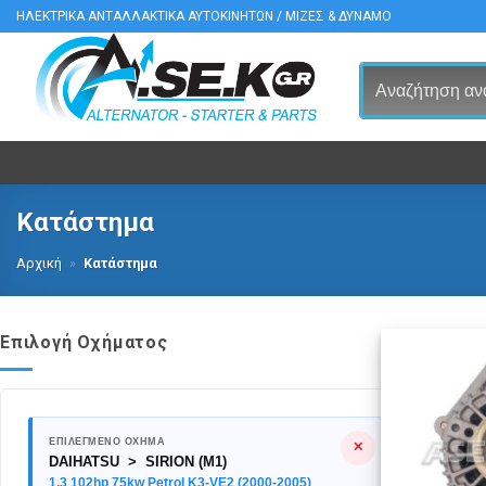
Μετάβαση
ΗΛΕΚΤΡΙΚΑ ΑΝΤΑΛΛΑΚΤΙΚΑ ΑΥΤΟΚΙΝΗΤΩΝ / ΜΙΖΕΣ & ΔΥΝΑΜΟ
στο
περιεχόμενο
Κατάστημα
Αρχική
»
Κατάστημα
Επιλογή Οχήματος
ΕΠΙΛΕΓΜΕΝΟ ΟΧΗΜΑ
✕
DAIHATSU > SIRION (M1)
1.3 102hp 75kw Petrol K3-VE2 (2000-2005)