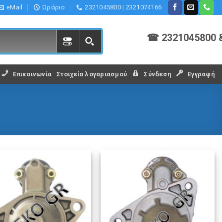
eMail
Ωράριο
2321045800 | 2321074166
☎ 2321045800 
Επικοινωνία
Στοιχεία λογαριασμού
Σύνδεση
Εγγραφή