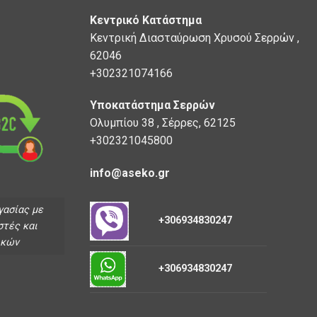
Κεντρικό Κατάστημα
Κεντρική Διασταύρωση Χρυσού Σερρών ,
62046
+302321074166
Υποκατάστημα Σερρών
Ολυμπίου 38 , Σέρρες, 62125
+302321045800
info@aseko.gr
γασίας με
+306934830247
στές και
ικών
+306934830247