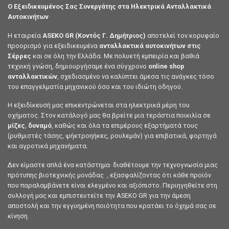
Ο Εξειδικευμένος Σας Συνεργάτης στα Ηλεκτρικά Ανταλλακτικά
Αυτοκινήτων
Η εταιρεία
ASEKO GR (Κοντός Γ. Δημήτριος)
αποτελεί τον κορυφαίο
προορισμό για εξειδικευμένα
ανταλλακτικά αυτοκινήτων στις
Σέρρες
και σε όλη την Ελλάδα. Με πολυετή εμπειρία και βαθιά
τεχνική γνώση, δημιουργήσαμε ένα σύγχρονο
online shop
ανταλλακτικών
, σχεδιασμένο να καλύπτει άμεσα τις ανάγκες τόσο
του επαγγελματία μηχανικού όσο και του ιδιώτη οδηγού.
Η εξειδίκευσή μας επικεντρώνεται στα ηλεκτρικά μέρη του
οχήματος. Στον κατάλογό μας θα βρείτε μια τεράστια ποικιλία σε
μίζες
,
δυναμό
, καθώς και όλα τα επιμέρους εξαρτήματά τους
(ρυθμιστές τάσης, ψήκτροηήκες, ρουλεμάν) για επιβατικά, φορτηγά
και αγροτικά μηχανήματα.
Δεν είμαστε απλά ένα κατάστημα· διαθέτουμε την τεχνογνωσία μιας
πρότυπης βιοτεχνικής μονάδας , εξασφαλίζοντας ότι κάθε προϊόν
που παραλαμβάνετε είναι ελεγμένο και αξιόπιστο. Περιηγηθείτε στη
συλλογή μας και εμπιστευτείτε την ASEKO GR για την άμεση
αποστολή και την εγγυημένη ποιότητα που κρατάει το όχημά σας σε
κίνηση.