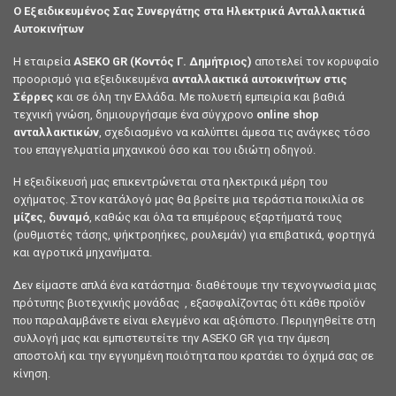
Ο Εξειδικευμένος Σας Συνεργάτης στα Ηλεκτρικά Ανταλλακτικά
Αυτοκινήτων
Η εταιρεία
ASEKO GR (Κοντός Γ. Δημήτριος)
αποτελεί τον κορυφαίο
προορισμό για εξειδικευμένα
ανταλλακτικά αυτοκινήτων στις
Σέρρες
και σε όλη την Ελλάδα. Με πολυετή εμπειρία και βαθιά
τεχνική γνώση, δημιουργήσαμε ένα σύγχρονο
online shop
ανταλλακτικών
, σχεδιασμένο να καλύπτει άμεσα τις ανάγκες τόσο
του επαγγελματία μηχανικού όσο και του ιδιώτη οδηγού.
Η εξειδίκευσή μας επικεντρώνεται στα ηλεκτρικά μέρη του
οχήματος. Στον κατάλογό μας θα βρείτε μια τεράστια ποικιλία σε
μίζες
,
δυναμό
, καθώς και όλα τα επιμέρους εξαρτήματά τους
(ρυθμιστές τάσης, ψήκτροηήκες, ρουλεμάν) για επιβατικά, φορτηγά
και αγροτικά μηχανήματα.
Δεν είμαστε απλά ένα κατάστημα· διαθέτουμε την τεχνογνωσία μιας
πρότυπης βιοτεχνικής μονάδας , εξασφαλίζοντας ότι κάθε προϊόν
που παραλαμβάνετε είναι ελεγμένο και αξιόπιστο. Περιηγηθείτε στη
συλλογή μας και εμπιστευτείτε την ASEKO GR για την άμεση
αποστολή και την εγγυημένη ποιότητα που κρατάει το όχημά σας σε
κίνηση.