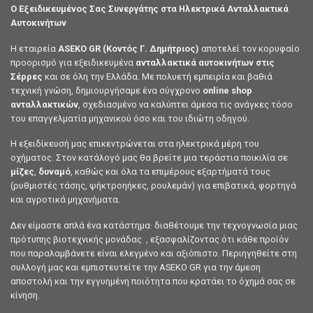
Ο Εξειδικευμένος Σας Συνεργάτης στα Ηλεκτρικά Ανταλλακτικά
Αυτοκινήτων
Η εταιρεία
ASEKO GR (Κοντός Γ. Δημήτριος)
αποτελεί τον κορυφαίο
προορισμό για εξειδικευμένα
ανταλλακτικά αυτοκινήτων στις
Σέρρες
και σε όλη την Ελλάδα. Με πολυετή εμπειρία και βαθιά
τεχνική γνώση, δημιουργήσαμε ένα σύγχρονο
online shop
ανταλλακτικών
, σχεδιασμένο να καλύπτει άμεσα τις ανάγκες τόσο
του επαγγελματία μηχανικού όσο και του ιδιώτη οδηγού.
Η εξειδίκευσή μας επικεντρώνεται στα ηλεκτρικά μέρη του
οχήματος. Στον κατάλογό μας θα βρείτε μια τεράστια ποικιλία σε
μίζες
,
δυναμό
, καθώς και όλα τα επιμέρους εξαρτήματά τους
(ρυθμιστές τάσης, ψήκτροηήκες, ρουλεμάν) για επιβατικά, φορτηγά
και αγροτικά μηχανήματα.
Δεν είμαστε απλά ένα κατάστημα· διαθέτουμε την τεχνογνωσία μιας
πρότυπης βιοτεχνικής μονάδας , εξασφαλίζοντας ότι κάθε προϊόν
που παραλαμβάνετε είναι ελεγμένο και αξιόπιστο. Περιηγηθείτε στη
συλλογή μας και εμπιστευτείτε την ASEKO GR για την άμεση
αποστολή και την εγγυημένη ποιότητα που κρατάει το όχημά σας σε
κίνηση.