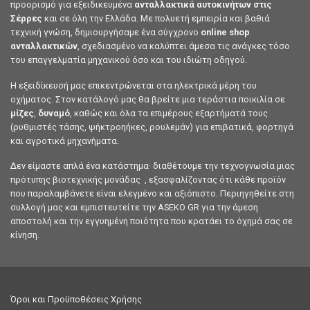
προορισμό για εξειδικευμένα
ανταλλακτικά αυτοκινήτων στις
Σέρρες
και σε όλη την Ελλάδα. Με πολυετή εμπειρία και βαθιά
τεχνική γνώση, δημιουργήσαμε ένα σύγχρονο
online shop
ανταλλακτικών
, σχεδιασμένο να καλύπτει άμεσα τις ανάγκες τόσο
του επαγγελματία μηχανικού όσο και του ιδιώτη οδηγού.
Η εξειδίκευσή μας επικεντρώνεται στα ηλεκτρικά μέρη του
οχήματος. Στον κατάλογό μας θα βρείτε μια τεράστια ποικιλία σε
μίζες
,
δυναμό
, καθώς και όλα τα επιμέρους εξαρτήματά τους
(ρυθμιστές τάσης, ψήκτροηήκες, ρουλεμάν) για επιβατικά, φορτηγά
και αγροτικά μηχανήματα.
Δεν είμαστε απλά ένα κατάστημα· διαθέτουμε την τεχνογνωσία μιας
πρότυπης βιοτεχνικής μονάδας , εξασφαλίζοντας ότι κάθε προϊόν
που παραλαμβάνετε είναι ελεγμένο και αξιόπιστο. Περιηγηθείτε στη
συλλογή μας και εμπιστευτείτε την ASEKO GR για την άμεση
αποστολή και την εγγυημένη ποιότητα που κρατάει το όχημά σας σε
κίνηση.
Όροι και Προϋποθέσεις Χρήσης