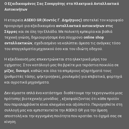
Ο Εξειδικευμένος Σας Συνεργάτης στα Ηλεκτρικά Ανταλλακτικά
Αυτοκινήτων
Η εταιρεία
ASEKO GR (Κοντός Γ. Δημήτριος)
αποτελεί τον κορυφαίο
προορισμό για εξειδικευμένα
ανταλλακτικά αυτοκινήτων στις
Σέρρες
και σε όλη την Ελλάδα. Με πολυετή εμπειρία και βαθιά
τεχνική γνώση, δημιουργήσαμε ένα σύγχρονο
online shop
ανταλλακτικών
, σχεδιασμένο να καλύπτει άμεσα τις ανάγκες τόσο
του επαγγελματία μηχανικού όσο και του ιδιώτη οδηγού.
Η εξειδίκευσή μας επικεντρώνεται στα ηλεκτρικά μέρη του
οχήματος. Στον κατάλογό μας θα βρείτε μια τεράστια ποικιλία σε
μίζες
,
δυναμό
, καθώς και όλα τα επιμέρους εξαρτήματά τους
(ρυθμιστές τάσης, ψήκτροηήκες, ρουλεμάν) για επιβατικά, φορτηγά
και αγροτικά μηχανήματα.
Δεν είμαστε απλά ένα κατάστημα· διαθέτουμε την τεχνογνωσία μιας
πρότυπης βιοτεχνικής μονάδας , εξασφαλίζοντας ότι κάθε προϊόν
που παραλαμβάνετε είναι ελεγμένο και αξιόπιστο. Περιηγηθείτε στη
συλλογή μας και εμπιστευτείτε την ASEKO GR για την άμεση
αποστολή και την εγγυημένη ποιότητα που κρατάει το όχημά σας σε
κίνηση.