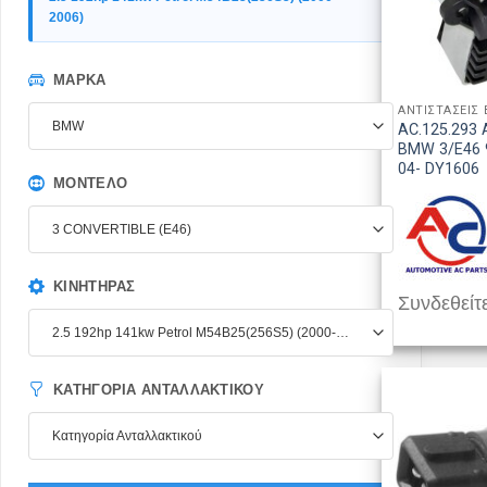
2006)
ΜΆΡΚΑ
BMW
AC.125.293 
BMW 3/E46 9
04- DY1606
ΜΟΝΤΈΛΟ
3 CONVERTIBLE (E46)
ΚΙΝΗΤΉΡΑΣ
Συνδεθείτε
2.5 192hp 141kw Petrol M54B25(256S5) (2000-2006)
ΚΑΤΗΓΟΡΊΑ ΑΝΤΑΛΛΑΚΤΙΚΟΎ
Κατηγορία Ανταλλακτικού