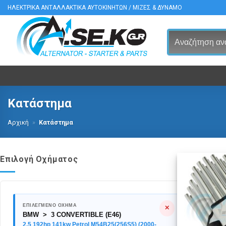
Μετάβαση
ΗΛΕΚΤΡΙΚΑ ΑΝΤΑΛΛΑΚΤΙΚΑ ΑΥΤΟΚΙΝΗΤΩΝ / ΜΙΖΕΣ & ΔΥΝΑΜΟ
στο
περιεχόμενο
Κατάστημα
Αρχική
»
Κατάστημα
Επιλογή Οχήματος
ΕΠΙΛΕΓΜΕΝΟ ΟΧΗΜΑ
✕
BMW > 3 CONVERTIBLE (E46)
2.5 192hp 141kw Petrol M54B25(256S5) (2000-