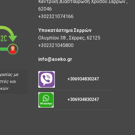
Κεντρική Διασταύρωση Χρυσού Σερρών ,
62046
+302321074166
Υποκατάστημα Σερρών
Ολυμπίου 38 , Σέρρες, 62125
+302321045800
info@aseko.gr
γασίας με
+306934830247
στές και
ικών
+306934830247