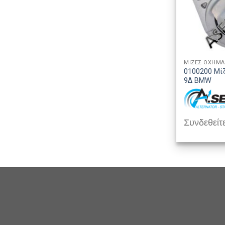
ΜΙΖΕΣ ΟΧΗΜ
0100200 Μί
9Δ BMW
Συνδεθείτε