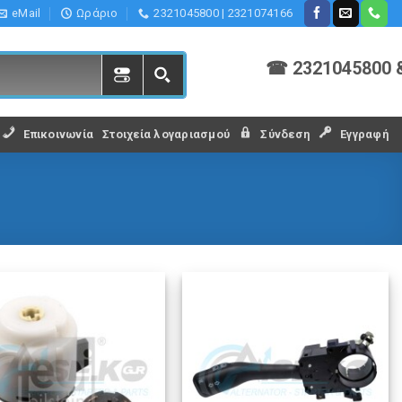
eMail
Ωράριο
2321045800 | 2321074166
☎ 2321045800 
Επικοινωνία
Στοιχεία λογαριασμού
Σύνδεση
Εγγραφή