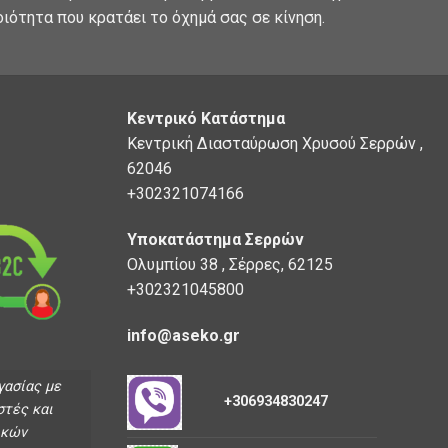
οιότητα που κρατάει το όχημά σας σε κίνηση.
Κεντρικό Κατάστημα
Κεντρική Διασταύρωση Χρυσού Σερρών ,
62046
+302321074166
Υποκατάστημα Σερρών
Ολυμπίου 38 , Σέρρες, 62125
+302321045800
info@aseko.gr
γασίας με
+306934830247
στές και
ικών