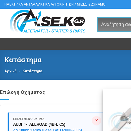
Μετάβαση
ΗΛΕΚΤΡΙΚΑ ΑΝΤΑΛΛΑΚΤΙΚΑ ΑΥΤΟΚΙΝΗΤΩΝ / ΜΙΖΕΣ & ΔΥΝΑΜΟ
στο
περιεχόμενο
Κατάστημα
Αρχική
»
Κατάστημα
Επιλογή Οχήματος
ΕΠΙΛΕΓΜΕΝΟ ΟΧΗΜΑ
✕
AUDI > ALLROAD (4BH, C5)
2.5 180hp 132kw Diesel BAU (2000-2005)