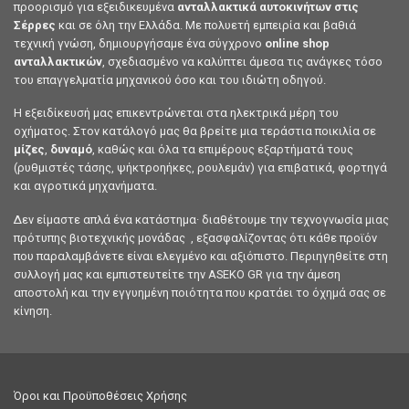
προορισμό για εξειδικευμένα
ανταλλακτικά αυτοκινήτων στις
Σέρρες
και σε όλη την Ελλάδα. Με πολυετή εμπειρία και βαθιά
τεχνική γνώση, δημιουργήσαμε ένα σύγχρονο
online shop
ανταλλακτικών
, σχεδιασμένο να καλύπτει άμεσα τις ανάγκες τόσο
του επαγγελματία μηχανικού όσο και του ιδιώτη οδηγού.
Η εξειδίκευσή μας επικεντρώνεται στα ηλεκτρικά μέρη του
οχήματος. Στον κατάλογό μας θα βρείτε μια τεράστια ποικιλία σε
μίζες
,
δυναμό
, καθώς και όλα τα επιμέρους εξαρτήματά τους
(ρυθμιστές τάσης, ψήκτροηήκες, ρουλεμάν) για επιβατικά, φορτηγά
και αγροτικά μηχανήματα.
Δεν είμαστε απλά ένα κατάστημα· διαθέτουμε την τεχνογνωσία μιας
πρότυπης βιοτεχνικής μονάδας , εξασφαλίζοντας ότι κάθε προϊόν
που παραλαμβάνετε είναι ελεγμένο και αξιόπιστο. Περιηγηθείτε στη
συλλογή μας και εμπιστευτείτε την ASEKO GR για την άμεση
αποστολή και την εγγυημένη ποιότητα που κρατάει το όχημά σας σε
κίνηση.
Όροι και Προϋποθέσεις Χρήσης