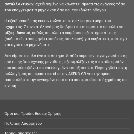
ανταλλακτικών
, σχεδιασμένο να καλύπτει άμεσα τις ανάγκες τόσο
του επαγγελματία μηχανικού όσο και του ιδιώτη οδηγού.
Η εξειδίκευσή μας επικεντρώνεται στα ηλεκτρικά μέρη του
οχήματος. Στον κατάλογό μας θα βρείτε μια τεράστια ποικιλία σε
μίζες
,
δυναμό
, καθώς και όλα τα επιμέρους εξαρτήματά τους
(ρυθμιστές τάσης, ψήκτροηήκες, ρουλεμάν) για επιβατικά, φορτηγά
και αγροτικά μηχανήματα.
Δεν είμαστε απλά ένα κατάστημα· διαθέτουμε την τεχνογνωσία μιας
πρότυπης βιοτεχνικής μονάδας , εξασφαλίζοντας ότι κάθε προϊόν
που παραλαμβάνετε είναι ελεγμένο και αξιόπιστο. Περιηγηθείτε στη
συλλογή μας και εμπιστευτείτε την ASEKO GR για την άμεση
αποστολή και την εγγυημένη ποιότητα που κρατάει το όχημά σας σε
κίνηση.
Όροι και Προϋποθέσεις Χρήσης
Πολιτική Απορρήτου
Τρόποι αποστολής