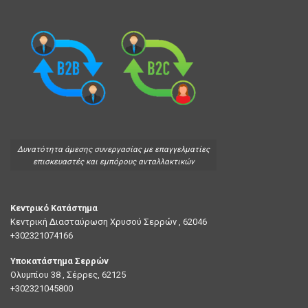
του επαγγελματία μηχανικού όσο και του ιδιώτη οδηγού.
Η εξειδίκευσή μας επικεντρώνεται στα ηλεκτρικά μέρη του
οχήματος. Στον κατάλογό μας θα βρείτε μια τεράστια ποικιλία σε
μίζες
,
δυναμό
, καθώς και όλα τα επιμέρους εξαρτήματά τους
(ρυθμιστές τάσης, ψήκτροηήκες, ρουλεμάν) για επιβατικά, φορτηγά
και αγροτικά μηχανήματα.
Δεν είμαστε απλά ένα κατάστημα· διαθέτουμε την τεχνογνωσία μιας
πρότυπης βιοτεχνικής μονάδας , εξασφαλίζοντας ότι κάθε προϊόν
που παραλαμβάνετε είναι ελεγμένο και αξιόπιστο. Περιηγηθείτε στη
συλλογή μας και εμπιστευτείτε την ASEKO GR για την άμεση
αποστολή και την εγγυημένη ποιότητα που κρατάει το όχημά σας σε
κίνηση.
Όροι και Προϋποθέσεις Χρήσης
Πολιτική Απορρήτου
Τρόποι αποστολής