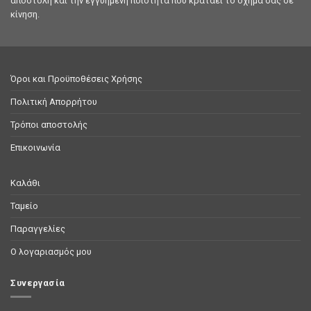
Συνδεθείτε για να δείτε τις τιμές
Συνδεθείτε για να δείτε τι
Ο Εξειδικευμένος Σας Συνεργάτης στα Ηλεκτρικά Ανταλλακτικά
Αυτοκινήτων
Η εταιρεία
ASEKO GR (Κοντός Γ. Δημήτριος)
αποτελεί τον κορυφαίο
προορισμό για εξειδικευμένα
ανταλλακτικά αυτοκινήτων στις
Σέρρες
και σε όλη την Ελλάδα. Με πολυετή εμπειρία και βαθιά
τεχνική γνώση, δημιουργήσαμε ένα σύγχρονο
online shop
ανταλλακτικών
, σχεδιασμένο να καλύπτει άμεσα τις ανάγκες τόσο