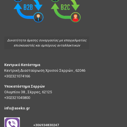
Δυνατότητα άμεσης συνεργασίας με επαγγελματίες
επισκευαστές και εμπόρους ανταλλακτικών
Κεντρικό Κατάστημα
Κεντρική Διασταύρωση Χρυσού Σερρών , 62046
+302321074166
Υποκατάστημα Σερρών
Ολυμπίου 38 , Σέρρες, 62125
+302321045800
info@aseko.gr
+306934830247