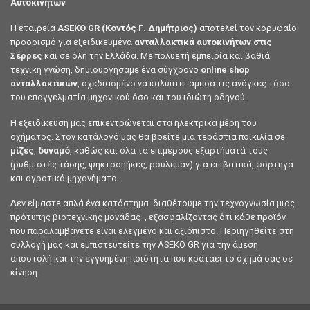
Αυτοκινήτων
Η εταιρεία
ASEKO GR (Κοντός Γ. Δημήτριος)
αποτελεί τον κορυφαίο
προορισμό για εξειδικευμένα
ανταλλακτικά αυτοκινήτων στις
Σέρρες
και σε όλη την Ελλάδα. Με πολυετή εμπειρία και βαθιά
τεχνική γνώση, δημιουργήσαμε ένα σύγχρονο
online shop
ανταλλακτικών
, σχεδιασμένο να καλύπτει άμεσα τις ανάγκες τόσο
του επαγγελματία μηχανικού όσο και του ιδιώτη οδηγού.
Η εξειδίκευσή μας επικεντρώνεται στα ηλεκτρικά μέρη του
οχήματος. Στον κατάλογό μας θα βρείτε μια τεράστια ποικιλία σε
μίζες
,
δυναμό
, καθώς και όλα τα επιμέρους εξαρτήματά τους
(ρυθμιστές τάσης, ψήκτροηήκες, ρουλεμάν) για επιβατικά, φορτηγά
και αγροτικά μηχανήματα.
Δεν είμαστε απλά ένα κατάστημα· διαθέτουμε την τεχνογνωσία μιας
πρότυπης βιοτεχνικής μονάδας , εξασφαλίζοντας ότι κάθε προϊόν
που παραλαμβάνετε είναι ελεγμένο και αξιόπιστο. Περιηγηθείτε στη
συλλογή μας και εμπιστευτείτε την ASEKO GR για την άμεση
αποστολή και την εγγυημένη ποιότητα που κρατάει το όχημά σας σε
κίνηση.