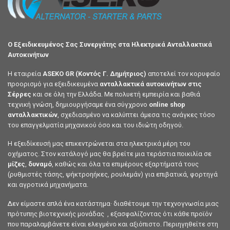
Ο Εξειδικευμένος Σας Συνεργάτης στα Ηλεκτρικά Ανταλλακτικά
Αυτοκινήτων
Η εταιρεία
ASEKO GR (Κοντός Γ. Δημήτριος)
αποτελεί τον κορυφαίο
προορισμό για εξειδικευμένα
ανταλλακτικά αυτοκινήτων στις
Σέρρες
και σε όλη την Ελλάδα. Με πολυετή εμπειρία και βαθιά
τεχνική γνώση, δημιουργήσαμε ένα σύγχρονο
online shop
ανταλλακτικών
, σχεδιασμένο να καλύπτει άμεσα τις ανάγκες τόσο
του επαγγελματία μηχανικού όσο και του ιδιώτη οδηγού.
Η εξειδίκευσή μας επικεντρώνεται στα ηλεκτρικά μέρη του
οχήματος. Στον κατάλογό μας θα βρείτε μια τεράστια ποικιλία σε
μίζες
,
δυναμό
, καθώς και όλα τα επιμέρους εξαρτήματά τους
(ρυθμιστές τάσης, ψήκτροηήκες, ρουλεμάν) για επιβατικά, φορτηγά
και αγροτικά μηχανήματα.
Δεν είμαστε απλά ένα κατάστημα· διαθέτουμε την τεχνογνωσία μιας
πρότυπης βιοτεχνικής μονάδας , εξασφαλίζοντας ότι κάθε προϊόν
που παραλαμβάνετε είναι ελεγμένο και αξιόπιστο. Περιηγηθείτε στη