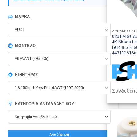
ΜΆΡΚΑ
AUDI
ΔΥΝΑΜΟ ΟΧ
0201746+ Δ
4K Skoda Fav
ΜΟΝΤΈΛΟ
Felicia 516.
4431135166
A6 AVANT (4B5, C5)
ΚΙΝΗΤΉΡΑΣ
1.8 150hp 110kw Petrol AWT (1997-2005)
Συνδεθείτε
ΚΑΤΗΓΟΡΊΑ ΑΝΤΑΛΛΑΚΤΙΚΟΎ
Κατηγορία Ανταλλακτικού
Αναζήτηση