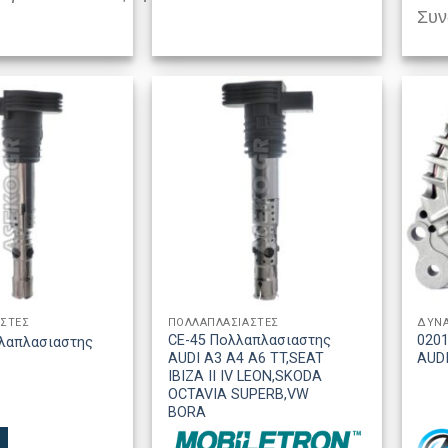
Συνδ
ΣΤΕΣ
ΠΟΛΛΑΠΛΑΣΙΑΣΤΕΣ
ΔΥΝ
CE-45 Πολλαπλασιαστης
0201
λαπλασιαστης
AUDI A3 A4 A6 TT,SEAT
AUD
IBIZA II IV LEON,SKODA
OCTAVIA SUPERB,VW
BORA