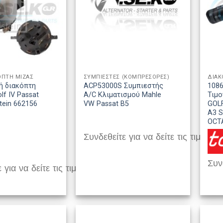
ΟΠΤΗ ΜΙΖΑΣ
ΣΥΜΠΙΕΣΤΕΣ (ΚΟΜΠΡΕΣΟΡΕΣ)
ΔΙΑΚ
ή διακόπτη
ACP53000S Συμπιεστής
1086
lf IV Passat
A/C Κλιματισμού Mahle
Τιμ
stein 662156
VW Passat B5
GOLF
A3 
OCTA
Συνδεθείτε για να δείτε τις τιμές
Συνδ
 για να δείτε τις τιμές