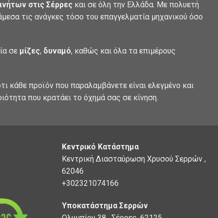
ινήτων στις Σέρρες
και σε όλη την Ελλάδα. Με πολυετή
 άμεσα τις ανάγκες τόσο του επαγγελματία μηχανικού όσο
λία σε
μίζες
,
δυναμό
, καθώς και όλα τα επιμέρους
τι κάθε προϊόν που παραλαμβάνετε είναι ελεγμένο και
οιότητα που κρατάει το όχημά σας σε κίνηση.
Κεντρικό Κατάστημα
Κεντρική Διασταύρωση Χρυσού Σερρών ,
62046
+302321074166
Υποκατάστημα Σερρών
Ολυμπίου 38 , Σέρρες, 62125