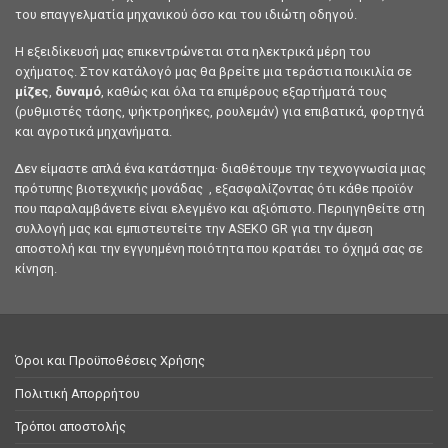
του επαγγελματία μηχανικού όσο και του ιδιώτη οδηγού.
Η εξειδίκευσή μας επικεντρώνεται στα ηλεκτρικά μέρη του
οχήματος. Στον κατάλογό μας θα βρείτε μια τεράστια ποικιλία σε
μίζες
,
δυναμό
, καθώς και όλα τα επιμέρους εξαρτήματά τους
(ρυθμιστές τάσης, ψήκτροηήκες, ρουλεμάν) για επιβατικά, φορτηγά
και αγροτικά μηχανήματα.
Δεν είμαστε απλά ένα κατάστημα· διαθέτουμε την τεχνογνωσία μιας
πρότυπης βιοτεχνικής μονάδας , εξασφαλίζοντας ότι κάθε προϊόν
που παραλαμβάνετε είναι ελεγμένο και αξιόπιστο. Περιηγηθείτε στη
συλλογή μας και εμπιστευτείτε την ASEKO GR για την άμεση
αποστολή και την εγγυημένη ποιότητα που κρατάει το όχημά σας σε
κίνηση.
Όροι και Προϋποθέσεις Χρήσης
Πολιτική Απορρήτου
Τρόποι αποστολής