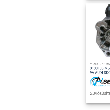
ΜΙΖΕΣ ΟΧΗΜ
0100105 Μί
9Δ AUDI SK
Συνδεθείτε