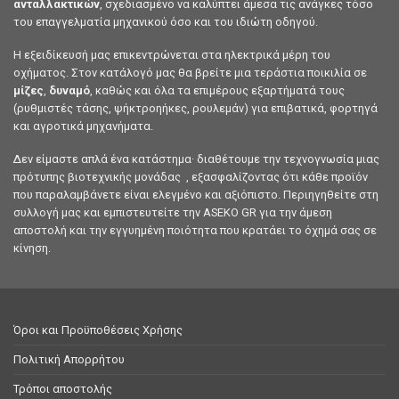
ανταλλακτικών
, σχεδιασμένο να καλύπτει άμεσα τις ανάγκες τόσο
του επαγγελματία μηχανικού όσο και του ιδιώτη οδηγού.
Η εξειδίκευσή μας επικεντρώνεται στα ηλεκτρικά μέρη του
οχήματος. Στον κατάλογό μας θα βρείτε μια τεράστια ποικιλία σε
μίζες
,
δυναμό
, καθώς και όλα τα επιμέρους εξαρτήματά τους
(ρυθμιστές τάσης, ψήκτροηήκες, ρουλεμάν) για επιβατικά, φορτηγά
και αγροτικά μηχανήματα.
Δεν είμαστε απλά ένα κατάστημα· διαθέτουμε την τεχνογνωσία μιας
πρότυπης βιοτεχνικής μονάδας , εξασφαλίζοντας ότι κάθε προϊόν
που παραλαμβάνετε είναι ελεγμένο και αξιόπιστο. Περιηγηθείτε στη
συλλογή μας και εμπιστευτείτε την ASEKO GR για την άμεση
αποστολή και την εγγυημένη ποιότητα που κρατάει το όχημά σας σε
κίνηση.
Όροι και Προϋποθέσεις Χρήσης
Πολιτική Απορρήτου
Τρόποι αποστολής