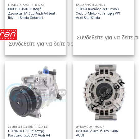
ΕΠΑΦΕΣ ΔΙΑΚΟΠΤΗ ΜΙΖΑΣ
ΚΛΕΙΔΑΡΙΑ ΤΙΜΟΝΙΟΥ
000050035010 Επαφή
110824 Κλειδαριά τιμονιού
Διακόπτη Μίζας Audi A4 Seat
Χωρίς Μύλο και επαφή VW
Ibiza III Skoda Octavia I
Audi Seat Skoda
Συνδεθείτε για να δείτε τι
Συνδεθείτε για να δείτε τις τιμές
ΣΥΜΠΙΕΣΤΕΣ (ΚΟΜΠΡΕΣΟΡΕΣ)
ΔΥΝΑΜΟ ΟΧΗΜΑΤΩΝ
DCP02041 Συμπιεστής
0200140 Δυναμό 12V 140A
Κλιματιστικού A/C Audi A4
AUDI