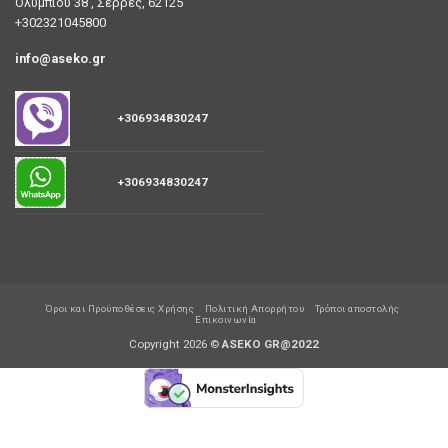
Ολυμπίου 38 , Σέρρες, 62125
+302321045800
info@aseko.gr
+306934830247
+306934830247
Όροι και Προϋποθέσεις Χρήσης
Πολιτική Απορρήτου
Τρόποι αποστολής
Επικοινωνία
Copyright 2026 ©
ASEKO GR@2022