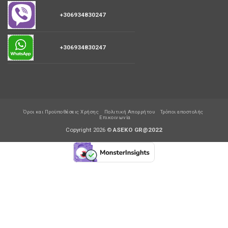
+306934830247
+306934830247
Όροι και Προϋποθέσεις Χρήσης
Πολιτική Απορρήτου
Τρόποι αποστολής
Επικοινωνία
Copyright 2026 ©
ASEKO GR@2022