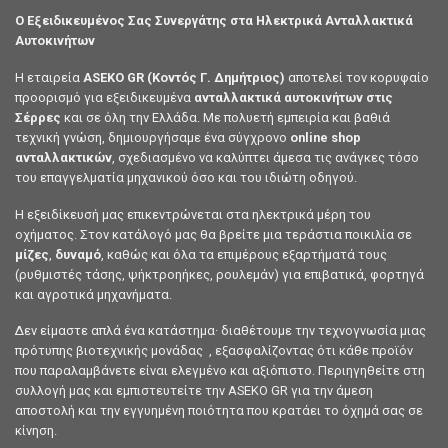
Ο Εξειδικευμένος Σας Συνεργάτης στα Ηλεκτρικά Ανταλλακτικά
Αυτοκινήτων
Η εταιρεία
ASEKO GR (Κοντός Γ. Δημήτριος)
αποτελεί τον κορυφαίο
προορισμό για εξειδικευμένα
ανταλλακτικά αυτοκινήτων στις
Σέρρες
και σε όλη την Ελλάδα. Με πολυετή εμπειρία και βαθιά
τεχνική γνώση, δημιουργήσαμε ένα σύγχρονο
online shop
ανταλλακτικών
, σχεδιασμένο να καλύπτει άμεσα τις ανάγκες τόσο
του επαγγελματία μηχανικού όσο και του ιδιώτη οδηγού.
Η εξειδίκευσή μας επικεντρώνεται στα ηλεκτρικά μέρη του
οχήματος. Στον κατάλογό μας θα βρείτε μια τεράστια ποικιλία σε
μίζες
,
δυναμό
, καθώς και όλα τα επιμέρους εξαρτήματά τους
(ρυθμιστές τάσης, ψήκτροηήκες, ρουλεμάν) για επιβατικά, φορτηγά
και αγροτικά μηχανήματα.
Δεν είμαστε απλά ένα κατάστημα· διαθέτουμε την τεχνογνωσία μιας
πρότυπης βιοτεχνικής μονάδας , εξασφαλίζοντας ότι κάθε προϊόν
που παραλαμβάνετε είναι ελεγμένο και αξιόπιστο. Περιηγηθείτε στη
συλλογή μας και εμπιστευτείτε την ASEKO GR για την άμεση
αποστολή και την εγγυημένη ποιότητα που κρατάει το όχημά σας σε
κίνηση.