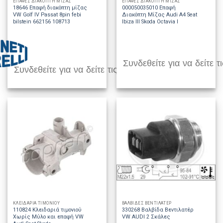
ΕΠΑΦΕΣ ΔΙΑΚΟΠΤΗ ΜΙΖΑΣ
ΕΠΑΦΕΣ ΔΙΑΚΟΠΤΗ ΜΙΖΑΣ
18646 Επαφή διακόπτη μίζας
000050035010 Επαφή
VW Golf IV Passat 8pin febi
Διακόπτη Μίζας Audi A4 Seat
bilstein 662156 108713
Ibiza III Skoda Octavia I
Συνδεθείτε για να δείτε τι
Συνδεθείτε για να δείτε τις τιμές
ΚΛΕΙΔΑΡΙΑ ΤΙΜΟΝΙΟΥ
ΒΑΛΒΙΔΕΣ ΒΕΝΤΙΛΑΤΕΡ
110824 Κλειδαριά τιμονιού
330268 Βαλβίδα Βεντιλατέρ
Χωρίς Μύλο και επαφή VW
VW AUDI 2 Σκάλες