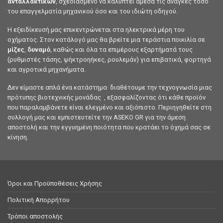
ανταλλακτικών
, σχεδιασμένο να καλύπτει άμεσα τις ανάγκες τόσο
του επαγγελματία μηχανικού όσο και του ιδιώτη οδηγού.
Η εξειδίκευσή μας επικεντρώνεται στα ηλεκτρικά μέρη του
οχήματος. Στον κατάλογό μας θα βρείτε μια τεράστια ποικιλία σε
μίζες
,
δυναμό
, καθώς και όλα τα επιμέρους εξαρτήματά τους
(ρυθμιστές τάσης, ψήκτροηήκες, ρουλεμάν) για επιβατικά, φορτηγά
και αγροτικά μηχανήματα.
Δεν είμαστε απλά ένα κατάστημα· διαθέτουμε την τεχνογνωσία μιας
πρότυπης βιοτεχνικής μονάδας , εξασφαλίζοντας ότι κάθε προϊόν
που παραλαμβάνετε είναι ελεγμένο και αξιόπιστο. Περιηγηθείτε στη
συλλογή μας και εμπιστευτείτε την ASEKO GR για την άμεση
αποστολή και την εγγυημένη ποιότητα που κρατάει το όχημά σας σε
κίνηση.
Όροι και Προϋποθέσεις Χρήσης
Πολιτική Απορρήτου
Τρόποι αποστολής