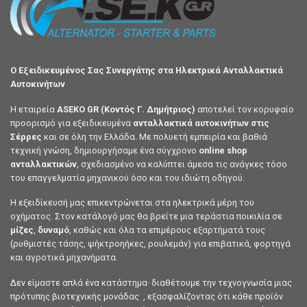
Ο Εξειδικευμένος Σας Συνεργάτης στα Ηλεκτρικά Ανταλλακτικά
Αυτοκινήτων
Η εταιρεία
ASEKO GR (Κοντός Γ. Δημήτριος)
αποτελεί τον κορυφαίο
προορισμό για εξειδικευμένα
ανταλλακτικά αυτοκινήτων στις
Σέρρες
και σε όλη την Ελλάδα. Με πολυετή εμπειρία και βαθιά
τεχνική γνώση, δημιουργήσαμε ένα σύγχρονο
online shop
ανταλλακτικών
, σχεδιασμένο να καλύπτει άμεσα τις ανάγκες τόσο
του επαγγελματία μηχανικού όσο και του ιδιώτη οδηγού.
Η εξειδίκευσή μας επικεντρώνεται στα ηλεκτρικά μέρη του
οχήματος. Στον κατάλογό μας θα βρείτε μια τεράστια ποικιλία σε
μίζες
,
δυναμό
, καθώς και όλα τα επιμέρους εξαρτήματά τους
(ρυθμιστές τάσης, ψήκτροηήκες, ρουλεμάν) για επιβατικά, φορτηγά
και αγροτικά μηχανήματα.
Δεν είμαστε απλά ένα κατάστημα· διαθέτουμε την τεχνογνωσία μιας
πρότυπης βιοτεχνικής μονάδας , εξασφαλίζοντας ότι κάθε προϊόν