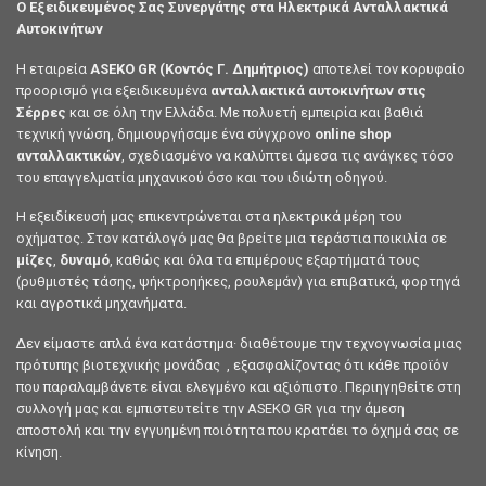
Ο Εξειδικευμένος Σας Συνεργάτης στα Ηλεκτρικά Ανταλλακτικά
Αυτοκινήτων
Η εταιρεία
ASEKO GR (Κοντός Γ. Δημήτριος)
αποτελεί τον κορυφαίο
προορισμό για εξειδικευμένα
ανταλλακτικά αυτοκινήτων στις
Σέρρες
και σε όλη την Ελλάδα. Με πολυετή εμπειρία και βαθιά
τεχνική γνώση, δημιουργήσαμε ένα σύγχρονο
online shop
ανταλλακτικών
, σχεδιασμένο να καλύπτει άμεσα τις ανάγκες τόσο
του επαγγελματία μηχανικού όσο και του ιδιώτη οδηγού.
Η εξειδίκευσή μας επικεντρώνεται στα ηλεκτρικά μέρη του
οχήματος. Στον κατάλογό μας θα βρείτε μια τεράστια ποικιλία σε
μίζες
,
δυναμό
, καθώς και όλα τα επιμέρους εξαρτήματά τους
(ρυθμιστές τάσης, ψήκτροηήκες, ρουλεμάν) για επιβατικά, φορτηγά
και αγροτικά μηχανήματα.
Δεν είμαστε απλά ένα κατάστημα· διαθέτουμε την τεχνογνωσία μιας
πρότυπης βιοτεχνικής μονάδας , εξασφαλίζοντας ότι κάθε προϊόν
που παραλαμβάνετε είναι ελεγμένο και αξιόπιστο. Περιηγηθείτε στη
συλλογή μας και εμπιστευτείτε την ASEKO GR για την άμεση
αποστολή και την εγγυημένη ποιότητα που κρατάει το όχημά σας σε
κίνηση.