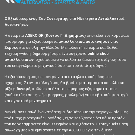
Ο Εξειδικευμένος Σας Συνεργάτης στα Ηλεκτρικά Ανταλλακτικά
Αυτοκινήτων
Η εταιρεία
ASEKO GR (Κοντός Γ. Δημήτριος)
αποτελεί τον κορυφαίο
προορισμό για εξειδικευμένα
ανταλλακτικά αυτοκινήτων στις
Σέρρες
και σε όλη την Ελλάδα. Με πολυετή εμπειρία και βαθιά
τεχνική γνώση, δημιουργήσαμε ένα σύγχρονο
online shop
ανταλλακτικών
, σχεδιασμένο να καλύπτει άμεσα τις ανάγκες τόσο
του επαγγελματία μηχανικού όσο και του ιδιώτη οδηγού.
Η εξειδίκευσή μας επικεντρώνεται στα ηλεκτρικά μέρη του
οχήματος. Στον κατάλογό μας θα βρείτε μια τεράστια ποικιλία σε
μίζες
,
δυναμό
, καθώς και όλα τα επιμέρους εξαρτήματά τους
(ρυθμιστές τάσης, ψήκτροηήκες, ρουλεμάν) για επιβατικά, φορτηγά
και αγροτικά μηχανήματα.
Δεν είμαστε απλά ένα κατάστημα· διαθέτουμε την τεχνογνωσία μιας
πρότυπης βιοτεχνικής μονάδας , εξασφαλίζοντας ότι κάθε προϊόν
που παραλαμβάνετε είναι ελεγμένο και αξιόπιστο. Περιηγηθείτε στη
συλλογή μας και εμπιστευτείτε την ASEKO GR για την άμεση