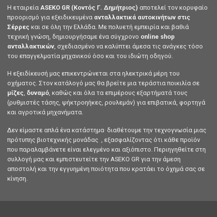
Η εταιρεία
ASEKO GR (Κοντός Γ. Δημήτριος)
αποτελεί τον κορυφαίο
προορισμό για εξειδικευμένα
ανταλλακτικά αυτοκινήτων στις
Σέρρες
και σε όλη την Ελλάδα. Με πολυετή εμπειρία και βαθιά
τεχνική γνώση, δημιουργήσαμε ένα σύγχρονο
online shop
ανταλλακτικών
, σχεδιασμένο να καλύπτει άμεσα τις ανάγκες τόσο
του επαγγελματία μηχανικού όσο και του ιδιώτη οδηγού.
Η εξειδίκευσή μας επικεντρώνεται στα ηλεκτρικά μέρη του
οχήματος. Στον κατάλογό μας θα βρείτε μια τεράστια ποικιλία σε
μίζες
,
δυναμό
, καθώς και όλα τα επιμέρους εξαρτήματά τους
(ρυθμιστές τάσης, ψήκτροηήκες, ρουλεμάν) για επιβατικά, φορτηγά
και αγροτικά μηχανήματα.
Δεν είμαστε απλά ένα κατάστημα· διαθέτουμε την τεχνογνωσία μιας
πρότυπης βιοτεχνικής μονάδας , εξασφαλίζοντας ότι κάθε προϊόν
που παραλαμβάνετε είναι ελεγμένο και αξιόπιστο. Περιηγηθείτε στη
συλλογή μας και εμπιστευτείτε την ASEKO GR για την άμεση
αποστολή και την εγγυημένη ποιότητα που κρατάει το όχημά σας σε
κίνηση.