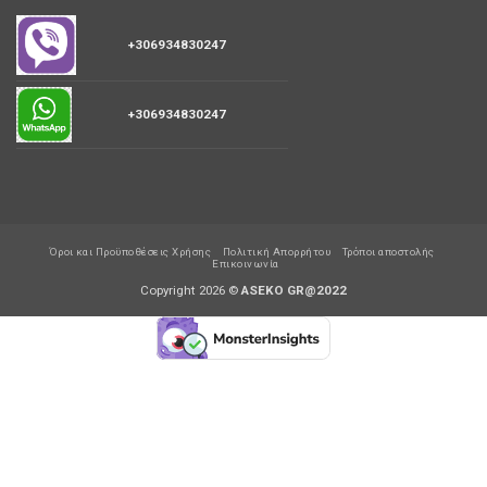
+306934830247
+306934830247
Όροι και Προϋποθέσεις Χρήσης
Πολιτική Απορρήτου
Τρόποι αποστολής
Επικοινωνία
Copyright 2026 ©
ASEKO GR@2022