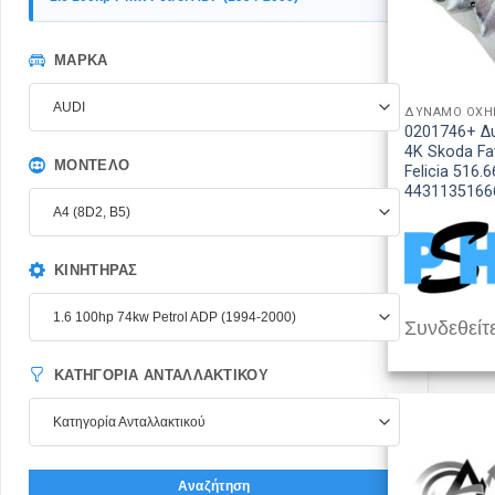
ΜΆΡΚΑ
AUDI
ΔΥΝΑΜΟ ΟΧ
0201746+ Δ
4K Skoda Fav
ΜΟΝΤΈΛΟ
Felicia 516.
4431135166
A4 (8D2, B5)
ΚΙΝΗΤΉΡΑΣ
1.6 100hp 74kw Petrol ADP (1994-2000)
Συνδεθείτε
ΚΑΤΗΓΟΡΊΑ ΑΝΤΑΛΛΑΚΤΙΚΟΎ
Κατηγορία Ανταλλακτικού
Αναζήτηση