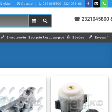
eMail
Ωράριο
2321045800 | 2321074166
☎ 2321045800 
Επικοινωνία
Στοιχεία λογαριασμού
Σύνδεση
Εγγραφή