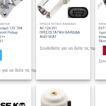
ΗΜΑΤΩΝ
ΠΡΕΣΟΣΤΑΤΙΚΕΣ ΒΑΛΒΙΔΕΣ
ΚΛΕΙ
υναμό 12V 70A
AC.124.251
EST-
orit Pickup
ΠΡΕΣΟΣΤΑΤΙΚΗ ΒΑΛΒΙΔΑ
τιμο
661+
AUDI SEAT
επαφ
61
Sko
Συνδεθείτε για να δείτε τις τιμές
Συνδ
 για να δείτε τις τιμές