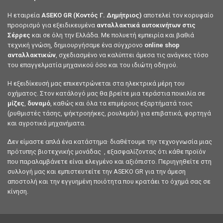
Η εταιρεία
ASEKO GR (Κοντός Γ. Δημήτριος)
αποτελεί τον κορυφαίο
προορισμό για εξειδικευμένα
ανταλλακτικά αυτοκινήτων στις
Σέρρες
και σε όλη την Ελλάδα. Με πολυετή εμπειρία και βαθιά
τεχνική γνώση, δημιουργήσαμε ένα σύγχρονο
online shop
ανταλλακτικών
, σχεδιασμένο να καλύπτει άμεσα τις ανάγκες τόσο
του επαγγελματία μηχανικού όσο και του ιδιώτη οδηγού.
Η εξειδίκευσή μας επικεντρώνεται στα ηλεκτρικά μέρη του
οχήματος. Στον κατάλογό μας θα βρείτε μια τεράστια ποικιλία σε
μίζες
,
δυναμό
, καθώς και όλα τα επιμέρους εξαρτήματά τους
(ρυθμιστές τάσης, ψήκτροηήκες, ρουλεμάν) για επιβατικά, φορτηγά
και αγροτικά μηχανήματα.
Δεν είμαστε απλά ένα κατάστημα· διαθέτουμε την τεχνογνωσία μιας
πρότυπης βιοτεχνικής μονάδας , εξασφαλίζοντας ότι κάθε προϊόν
που παραλαμβάνετε είναι ελεγμένο και αξιόπιστο. Περιηγηθείτε στη
συλλογή μας και εμπιστευτείτε την ASEKO GR για την άμεση
αποστολή και την εγγυημένη ποιότητα που κρατάει το όχημά σας σε
κίνηση.