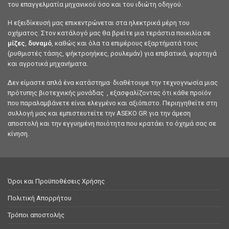
του επαγγελματία μηχανικού όσο και του ιδιώτη οδηγού.
Η εξειδίκευσή μας επικεντρώνεται στα ηλεκτρικά μέρη του
οχήματος. Στον κατάλογό μας θα βρείτε μια τεράστια ποικιλία σε
μίζες
,
δυναμό
, καθώς και όλα τα επιμέρους εξαρτήματά τους
(ρυθμιστές τάσης, ψήκτροηήκες, ρουλεμάν) για επιβατικά, φορτηγά
και αγροτικά μηχανήματα.
Δεν είμαστε απλά ένα κατάστημα· διαθέτουμε την τεχνογνωσία μιας
πρότυπης βιοτεχνικής μονάδας , εξασφαλίζοντας ότι κάθε προϊόν
που παραλαμβάνετε είναι ελεγμένο και αξιόπιστο. Περιηγηθείτε στη
συλλογή μας και εμπιστευτείτε την ASEKO GR για την άμεση
αποστολή και την εγγυημένη ποιότητα που κρατάει το όχημά σας σε
κίνηση.
Όροι και Προϋποθέσεις Χρήσης
Πολιτική Απορρήτου
Τρόποι αποστολής