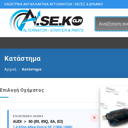
Μετάβαση
ΗΛΕΚΤΡΙΚΑ ΑΝΤΑΛΛΑΚΤΙΚΑ ΑΥΤΟΚΙΝΗΤΩΝ / ΜΙΖΕΣ & ΔΥΝΑΜΟ
στο
περιεχόμενο
Κατάστημα
Αρχική
»
Κατάστημα
Επιλογή Οχήματος
ΕΠΙΛΕΓΜΕΝΟ ΟΧΗΜΑ
✕
AUDI > 80 (89, 89Q, 8A, B3)
1.4 65hp 48kw Petrol SE (1986-1988)