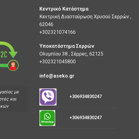
Κεντρικό Κατάστημα
Κεντρική Διασταύρωση Χρυσού Σερρών ,
62046
+302321074166
Υποκατάστημα Σερρών
Ολυμπίου 38 , Σέρρες, 62125
+302321045800
info@aseko.gr
γασίας με
+306934830247
στές και
ικών
+306934830247