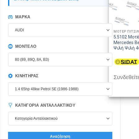
ΜΆΡΚΑ
AUDI
ΜΟΤΕΡ ΠΙΤΣΙ
5.5102 Μοτέ
Mercedes Be
ΜΟΝΤΈΛΟ
Ψιλή Ψιλή 
80 (89, 89Q, 8A, B3)
ΚΙΝΗΤΉΡΑΣ
Συνδεθείτε
1.4 65hp 48kw Petrol SE (1986-1988)
ΚΑΤΗΓΟΡΊΑ ΑΝΤΑΛΛΑΚΤΙΚΟΎ
Κατηγορία Ανταλλακτικού
Αναζήτηση