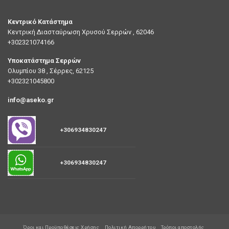
Κεντρικό Κατάστημα
Κεντρική Διασταύρωση Χρυσού Σερρών , 62046
+302321074166
Υποκατάστημα Σερρών
Ολυμπίου 38 , Σέρρες, 62125
+302321045800
info@aseko.gr
+306934830247
+306934830247
Όροι και Προϋποθέσεις Χρήσης
Πολιτική Απορρήτου
Τρόποι αποστολής