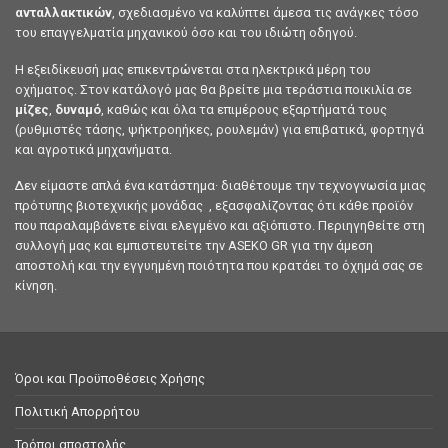
ανταλλακτικών
, σχεδιασμένο να καλύπτει άμεσα τις ανάγκες τόσο
του επαγγελματία μηχανικού όσο και του ιδιώτη οδηγού.
Η εξειδίκευσή μας επικεντρώνεται στα ηλεκτρικά μέρη του
οχήματος. Στον κατάλογό μας θα βρείτε μια τεράστια ποικιλία σε
μίζες
,
δυναμό
, καθώς και όλα τα επιμέρους εξαρτήματά τους
(ρυθμιστές τάσης, ψήκτροηήκες, ρουλεμάν) για επιβατικά, φορτηγά
και αγροτικά μηχανήματα.
Δεν είμαστε απλά ένα κατάστημα· διαθέτουμε την τεχνογνωσία μιας
πρότυπης βιοτεχνικής μονάδας , εξασφαλίζοντας ότι κάθε προϊόν
που παραλαμβάνετε είναι ελεγμένο και αξιόπιστο. Περιηγηθείτε στη
συλλογή μας και εμπιστευτείτε την ASEKO GR για την άμεση
αποστολή και την εγγυημένη ποιότητα που κρατάει το όχημά σας σε
κίνηση.
Όροι και Προϋποθέσεις Χρήσης
Πολιτική Απορρήτου
Τρόποι αποστολής