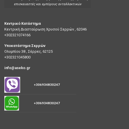
επισκευαστές και εμπόρους ανταλλακτικών
Κεντρικό Κατάστημα
Κεντρική Διασταύρωση Χρυσού Σερρών , 62046
+302321074166
Υποκατάστημα Σερρών
Ολυμπίου 38 , Σέρρες, 62125
+302321045800
info@aseko.gr
+306934830247
+306934830247