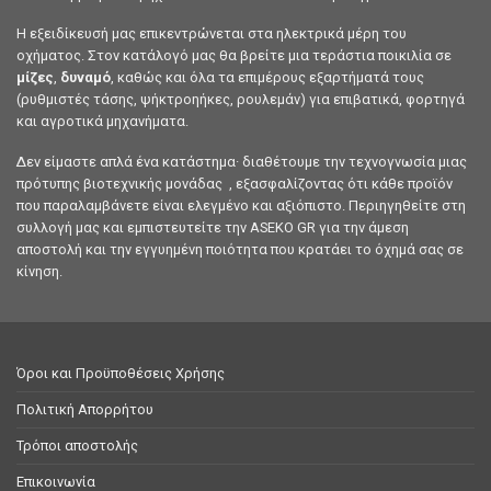
Η εξειδίκευσή μας επικεντρώνεται στα ηλεκτρικά μέρη του
οχήματος. Στον κατάλογό μας θα βρείτε μια τεράστια ποικιλία σε
μίζες
,
δυναμό
, καθώς και όλα τα επιμέρους εξαρτήματά τους
(ρυθμιστές τάσης, ψήκτροηήκες, ρουλεμάν) για επιβατικά, φορτηγά
και αγροτικά μηχανήματα.
Δεν είμαστε απλά ένα κατάστημα· διαθέτουμε την τεχνογνωσία μιας
πρότυπης βιοτεχνικής μονάδας , εξασφαλίζοντας ότι κάθε προϊόν
που παραλαμβάνετε είναι ελεγμένο και αξιόπιστο. Περιηγηθείτε στη
συλλογή μας και εμπιστευτείτε την ASEKO GR για την άμεση
αποστολή και την εγγυημένη ποιότητα που κρατάει το όχημά σας σε
κίνηση.
Όροι και Προϋποθέσεις Χρήσης
Πολιτική Απορρήτου
Τρόποι αποστολής
Επικοινωνία