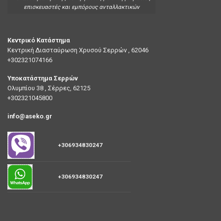
επισκευαστές και εμπόρους ανταλλακτικών
Κεντρικό Κατάστημα
Κεντρική Διασταύρωση Χρυσού Σερρών , 62046
+302321074166
Υποκατάστημα Σερρών
Ολυμπίου 38 , Σέρρες, 62125
+302321045800
info@aseko.gr
+306934830247
+306934830247