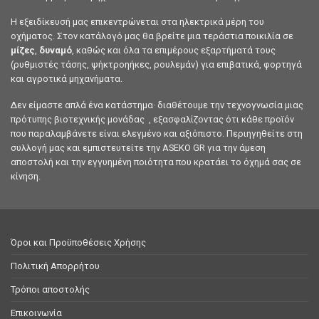
Η εξειδίκευσή μας επικεντρώνεται στα ηλεκτρικά μέρη του
οχήματος. Στον κατάλογό μας θα βρείτε μια τεράστια ποικιλία σε
μίζες
,
δυναμό
, καθώς και όλα τα επιμέρους εξαρτήματά τους
(ρυθμιστές τάσης, ψήκτροηήκες, ρουλεμάν) για επιβατικά, φορτηγά
και αγροτικά μηχανήματα.
Δεν είμαστε απλά ένα κατάστημα· διαθέτουμε την τεχνογνωσία μιας
πρότυπης βιοτεχνικής μονάδας , εξασφαλίζοντας ότι κάθε προϊόν
που παραλαμβάνετε είναι ελεγμένο και αξιόπιστο. Περιηγηθείτε στη
συλλογή μας και εμπιστευτείτε την ASEKO GR για την άμεση
αποστολή και την εγγυημένη ποιότητα που κρατάει το όχημά σας σε
κίνηση.
Όροι και Προϋποθέσεις Χρήσης
Πολιτική Απορρήτου
Τρόποι αποστολής
Επικοινωνία