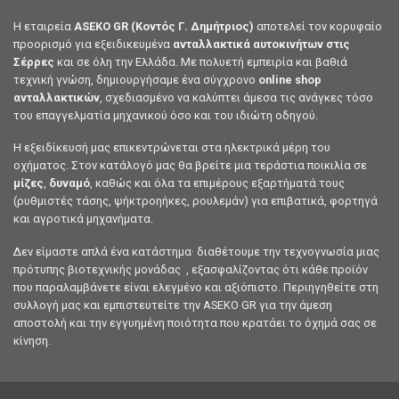
Η εταιρεία
ASEKO GR (Κοντός Γ. Δημήτριος)
αποτελεί τον κορυφαίο
προορισμό για εξειδικευμένα
ανταλλακτικά αυτοκινήτων στις
Σέρρες
και σε όλη την Ελλάδα. Με πολυετή εμπειρία και βαθιά
τεχνική γνώση, δημιουργήσαμε ένα σύγχρονο
online shop
ανταλλακτικών
, σχεδιασμένο να καλύπτει άμεσα τις ανάγκες τόσο
του επαγγελματία μηχανικού όσο και του ιδιώτη οδηγού.
Η εξειδίκευσή μας επικεντρώνεται στα ηλεκτρικά μέρη του
οχήματος. Στον κατάλογό μας θα βρείτε μια τεράστια ποικιλία σε
μίζες
,
δυναμό
, καθώς και όλα τα επιμέρους εξαρτήματά τους
(ρυθμιστές τάσης, ψήκτροηήκες, ρουλεμάν) για επιβατικά, φορτηγά
και αγροτικά μηχανήματα.
Δεν είμαστε απλά ένα κατάστημα· διαθέτουμε την τεχνογνωσία μιας
πρότυπης βιοτεχνικής μονάδας , εξασφαλίζοντας ότι κάθε προϊόν
που παραλαμβάνετε είναι ελεγμένο και αξιόπιστο. Περιηγηθείτε στη
συλλογή μας και εμπιστευτείτε την ASEKO GR για την άμεση
αποστολή και την εγγυημένη ποιότητα που κρατάει το όχημά σας σε
κίνηση.